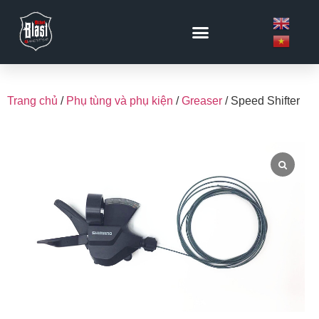
Trang chủ
/
Phụ tùng và phụ kiện
/
Greaser
/ Speed Shifter