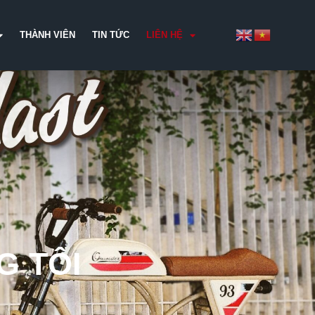
THÀNH VIÊN
TIN TỨC
LIÊN HỆ
G TÔI