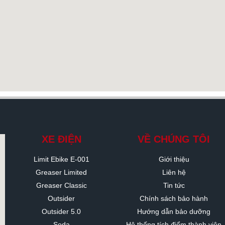
XE ĐIỆN
VỀ CHÚNG TÔI
Limit Ebike E-001
Giới thiệu
Greaser Limited
Liên hệ
Greaser Classic
Tin tức
Outsider
Chính sách bảo hành
Outsider 5.0
Hướng dẫn bảo dưỡng
Soda
Hệ thống tích điểm thành viên