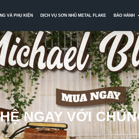
̀NG VÀ PHỤ KIỆN
DỊCH VỤ SƠN NHŨ METAL FLAKE
BẢO HÀNH
 HỆ NGAY VỚI CHÚN