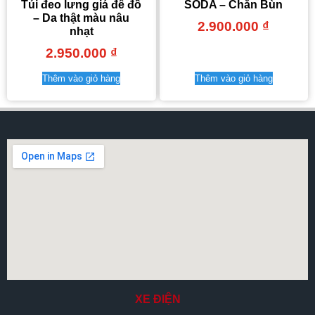
Túi đeo lưng giá để đồ
SODA – Chắn Bùn
– Da thật màu nâu
2.900.000
₫
nhạt
2.950.000
₫
Thêm vào giỏ hàng
Thêm vào giỏ hàng
XE ĐIỆN