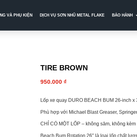
̀NG VÀ PHỤ KIỆN
DỊCH VỤ SƠN NHŨ METAL FLAKE
BẢO HÀNH
TIRE BROWN
950.000
₫
Lốp xe quay DURO BEACH BUM 26-inch x 
Phù hợp với Michael Blast Greaser, Springe
CHỈ CÓ MỘT LỐP – không săm, không kèm
Beach Bum Rotation 26″ là loại lốp chất lượ