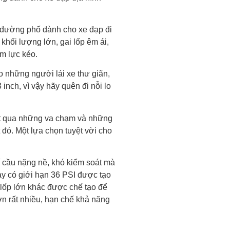
 đường phố dành cho xe đạp đi
 khối lượng lớn, gai lốp êm ái,
m lực kéo.
những người lái xe thư giãn,
inch, vì vậy hãy quên đi nỗi lo
ợt qua những va chạm và những
 đó. Một lựa chọn tuyệt vời cho
í cầu nặng nề, khó kiểm soát mà
y có giới hạn 36 PSI được tạo
lốp lớn khác được chế tạo để
n rất nhiều, hạn chế khả năng