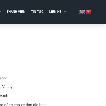
THÀNH VIÊN
TIN TỨC
LIÊN HỆ
3.00
r, Vacay
 vành
ng dành cho xe đạp địa hình