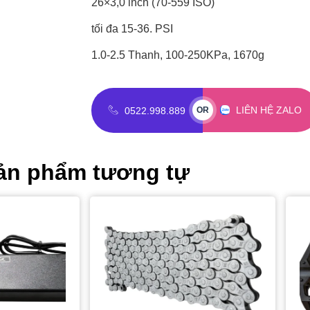
26×3,0 inch (70-559 ISO)
tối đa 15-36. PSI
1.0-2.5 Thanh, 100-250KPa, 1670g
LIÊN HỆ ZALO
0522.998.889
OR
ản phẩm tương tự