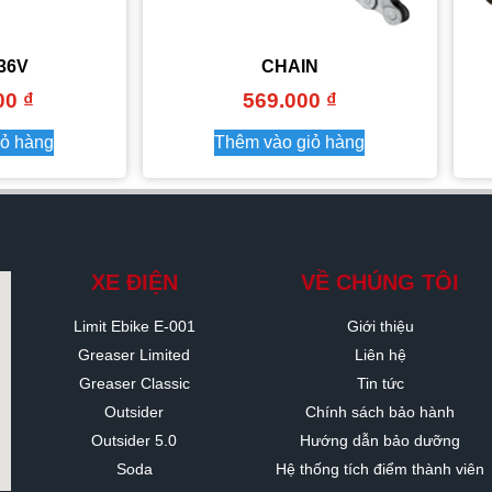
 36V
CHAIN
000
₫
569.000
₫
iỏ hàng
Thêm vào giỏ hàng
XE ĐIỆN
VỀ CHÚNG TÔI
Limit Ebike E-001
Giới thiệu
Greaser Limited
Liên hệ
Greaser Classic
Tin tức
Outsider
Chính sách bảo hành
Outsider 5.0
Hướng dẫn bảo dưỡng
Soda
Hệ thống tích điểm thành viên