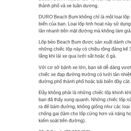
thành phố và xe tuần dương.
DURO Beach Bum không chỉ là một loại lốp
biển của bạn. Loại lốp linh hoạt này sử dụng
lăn nhanh trên mặt đường mà không làm giả
Lốp béo Beach Bum được sản xuất dành cho 
những chiếc lốp này có chiều rộng đáng kể 3 
lắng khi lái xe qua lưới sắt hoặc ổ gà.
Với cơ sở bánh xe lớn, bạn sẽ dễ dàng vư
chiếc xe đạp đường trường có lưới tản nhiệt
đường phố thành phố hoặc bãi biển đầy cát.
Đây không phải là những chiếc lốp khinh kh
bạn đã thấy xung quanh. Những chiếc lốp nà
ra để bám đường, không giống như các loại 
chống gai (làm cho lốp cứng hơn và nặng hơ
kiểm soát trên đường).