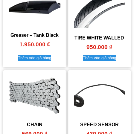
Greaser – Tank Black
TIRE WHITE WALLED
1.950.000
₫
950.000
₫
Thêm vào giỏ hàng
Thêm vào giỏ hàng
CHAIN
SPEED SENSOR
569.000
₫
439.000
₫